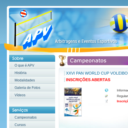
O que é APV
História
XXVI PAN WORLD CUP VOLEIBO
INSCRIÇÕES ABERTAS
Modalidades
Galeria de Fotos
Informa
Vídeos
Regula
Inscriç
Campeonatos
Cursos